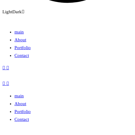
Light
Dark
main
About
Portfolio
Contact
main
About
Portfolio
Contact