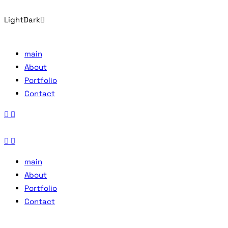
Light
Dark
main
About
Portfolio
Contact
main
About
Portfolio
Contact